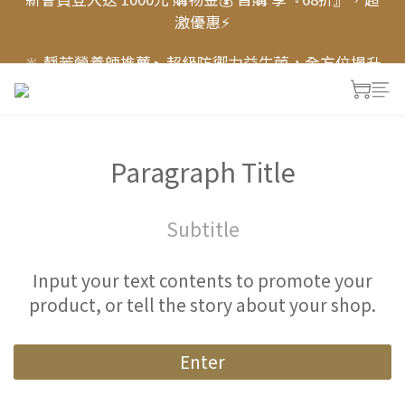
激優惠⚡
新會員登入送 1000元 購物金💰 首購 享『68折』，超
激優惠⚡
🔆 靜芳營養師推薦 ▸ 超級防禦力益生菌，全方位提升
防護力 💪🏻
✨新品上市〖萃月皙 奢眠逆齡菌膠晶萃〗✨ 7天進階好
眠，熟睡有感！► 舒眠體驗價$399
Paragraph Title
新會員登入送 1000元 購物金💰 首購 享『68折』，超
激優惠⚡
Subtitle
Input your text contents to promote your
product, or tell the story about your shop.
Enter