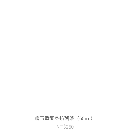
病毒盾隨身抗菌液（60ml）
NT$250