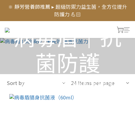
🔆 靜芳營養師推薦 ▸ 超級防禦力益生菌，全方位提升
新會員登入送 1000元 購物金💰 首購 享『68折』，超
防護力 💪🏻
激優惠⚡
病毒盾｜抗
✨新品上市〖萃月皙 奢眠逆齡菌膠晶萃〗✨ 7天進階好
眠，熟睡有感！► 舒眠體驗價$399
新會員登入送 1000元 購物金💰 首購 享『68折』，超
菌防護
激優惠⚡
Sort by
24 Items per page
View All
>
所有產品
>
病毒盾｜抗菌防護