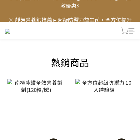
激優惠⚡
新會員登入送 1000元 購物金💰 首購 享『68折』，超
激優惠⚡
🔆 靜芳營養師推薦 ▸ 超級防禦力益生菌，全方位提升
防護力 💪🏻
✨新品上市〖萃月皙 奢眠逆齡菌膠晶萃〗✨ 7天進階好
眠，熟睡有感！► 舒眠體驗價$399
新會員登入送 1000元 購物金💰 首購 享『68折』，超
熱銷商品
激優惠⚡