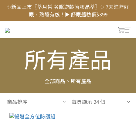
✨新品上市〖萃月皙 奢眠逆齡菌膠晶萃〗✨ 7天進階好
新會員登入送 1000元 購物金💰 首購 享『68折』，超
眠，熟睡有感！► 舒眠體驗價$399
激優惠⚡
新會員登入送 1000元 購物金💰 首購 享『68折』，超
激優惠⚡
所有產品
全部商品
>
所有產品
商品排序
每頁顯示 24 個