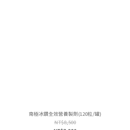
南極冰鑽全效營養製劑(120粒/罐)
NT$8,500