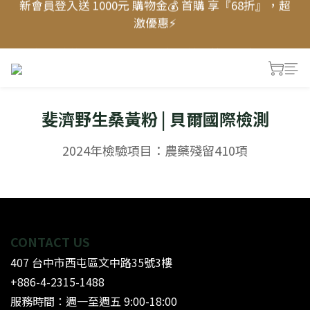
新會員登入送 1000元 購物金💰 首購 享『68折』，超
新會員登入送 1000元 購物金💰 首購 享『68折』，超
激優惠⚡
激優惠⚡
🔆 靜芳營養師推薦 ▸ 超級防禦力益生菌，全方位提升
防護力 💪🏻
✨新品上市〖萃月皙 奢眠逆齡菌膠晶萃〗✨ 7天進階好
斐濟野生桑黃粉 | 貝爾國際檢測
眠，熟睡有感！► 舒眠體驗價$399
新會員登入送 1000元 購物金💰 首購 享『68折』，超
2024年檢驗項目：農藥殘留410項
激優惠⚡
CONTACT US
407 台中市西屯區文中路35號3樓
+886-4-2315-1488
服務時間：週一至週五 9:00-18:00