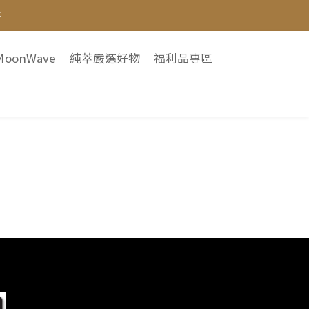
⚡
⚡
🏻
oonWave
純萃嚴選好物
福利品專區
眠體驗價$399
⚡