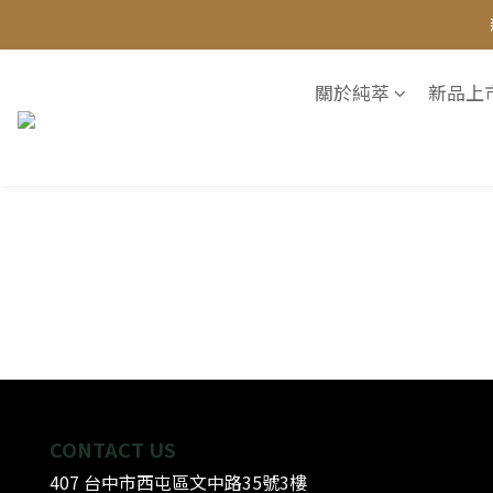

關於純萃
新品上
繁體中文
TWD
✨新品上市〖萃
CONTACT US
407 台中市西屯區文中路35號3樓