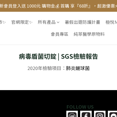
新會員登入送 1000元 購物金💰 首購 享『68折』，超激優惠
新會員登入送 1000元 購物金💰 首購 享『68折』，超激優惠
 靜芳營養師推薦 ▸ 超級防禦力益生菌，全方位提升防護力 💪
市✨
官網限定✨
所有產品
暑假出遊防護計畫
極悅Ｍ
月皙 奢眠逆齡菌膠晶萃〗✨ 7天進階好眠，熟睡有感！► 舒
會員專區
純萃醫學原物料
新會員登入送 1000元 購物金💰 首購 享『68折』，超激優惠
病毒盾菌切錠 | SGS檢驗報告
2020年檢驗項目：
肺炎鏈球菌
FOLLOW US