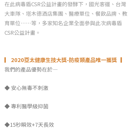
在此病毒盾CSR公益計畫的發酵下，國光客運、台灣
大車隊、塔木德酒店集團、醫療單位、餐飲品牌、教
育單位……等，多家知名企業全面參與此次病毒盾
CSR公益計畫。
▎
2020亞太健康生技大獎-防疫類產品唯一獲獎
▎
我們的產品優勢在於—
◆
安心無毒不刺激
◆
專利醫學級抑菌
◆
15秒瞬效+7天長效