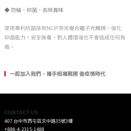
◆ 防螨、抑菌、
去除異味
使用專利抗菌技術NCIP奈米複合離子光觸媒，強化
抑菌能力，安全無毒，對人體環境也不會造成任何負
擔。
▎
一起加入我們、攜手相攜戰勝 後疫情時代
CONTACT US
407 台中市西屯區文中路35號3樓
+886-4-2315-1488