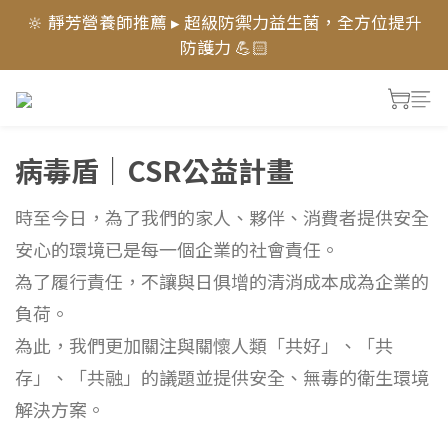
🔆 靜芳營養師推薦 ▸ 超級防禦力益生菌，全方位提升
新會員登入送 1000元 購物金💰 首購 享『68折』，超
防護力 💪🏻
激優惠⚡
✨新品上市〖萃月皙 奢眠逆齡菌膠晶萃〗✨ 7天進階好
眠，熟睡有感！► 舒眠體驗價$399
病毒盾｜CSR公益計畫
新會員登入送 1000元 購物金💰 首購 享『68折』，超
激優惠⚡
時至今日，為了我們的家人、夥伴、消費者提供安全
安心的環境已是每一個企業的社會責任。
為了履行責任，不讓與日俱增的清消成本成為企業的
負荷。
為此，我們更加關注與關懷人類「共好」、「共
存」、「共融」的議題並提供安全、無毒的衛生環境
解決方案。